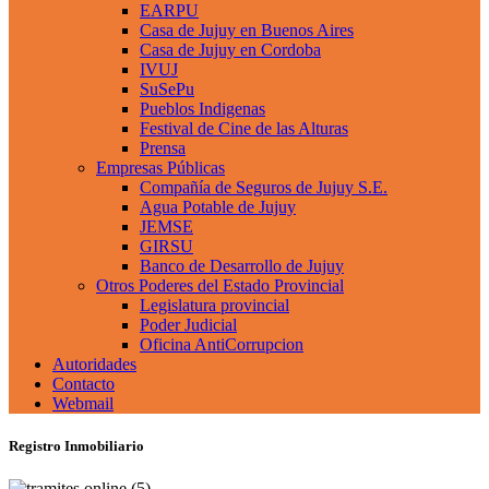
EARPU
Casa de Jujuy en Buenos Aires
Casa de Jujuy en Cordoba
IVUJ
SuSePu
Pueblos Indigenas
Festival de Cine de las Alturas
Prensa
Empresas Públicas
Compañía de Seguros de Jujuy S.E.
Agua Potable de Jujuy
JEMSE
GIRSU
Banco de Desarrollo de Jujuy
Otros Poderes del Estado Provincial
Legislatura provincial
Poder Judicial
Oficina AntiCorrupcion
Autoridades
Contacto
Webmail
Registro Inmobiliario