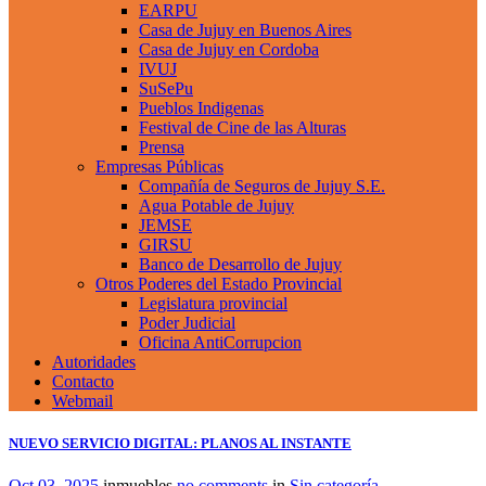
EARPU
Casa de Jujuy en Buenos Aires
Casa de Jujuy en Cordoba
IVUJ
SuSePu
Pueblos Indigenas
Festival de Cine de las Alturas
Prensa
Empresas Públicas
Compañía de Seguros de Jujuy S.E.
Agua Potable de Jujuy
JEMSE
GIRSU
Banco de Desarrollo de Jujuy
Otros Poderes del Estado Provincial
Legislatura provincial
Poder Judicial
Oficina AntiCorrupcion
Autoridades
Contacto
Webmail
NUEVO SERVICIO DIGITAL: PLANOS AL INSTANTE
Oct 03, 2025
inmuebles
no comments
in
Sin categoría